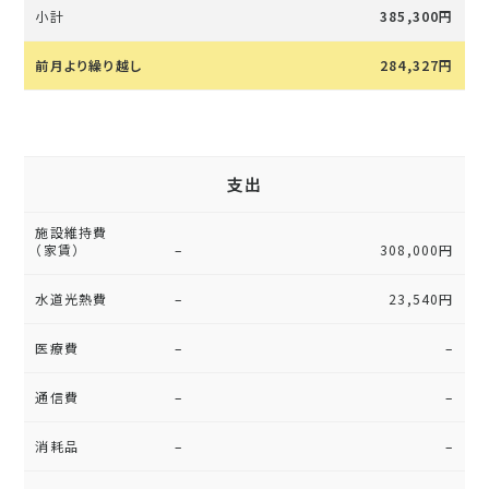
小計
385,300円
前月より繰り越し
284,327
円
支出
施設維持費
（家賃）
–
308,000円
水道光熱費
–
23,540円
医療費
–
–
通信費
–
–
消耗品
–
–