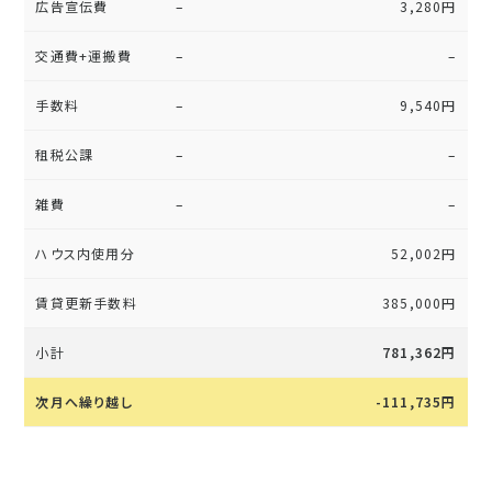
広告宣伝費
–
3,280円
交通費+運搬費
–
–
手数料
–
9,540円
租税公課
–
–
雑費
–
–
ハウス内使用分
52,002円
賃貸更新手数料
385,000円
小計
781,362円
次月へ繰り越し
-111,735
円